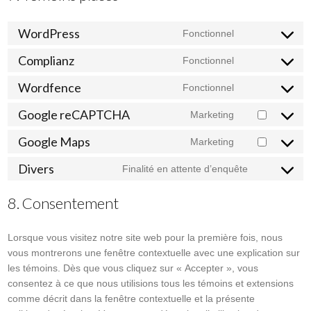
WordPress
Fonctionnel
Consent
to
Complianz
Fonctionnel
Consent
service
to
Wordfence
wordpress
Fonctionnel
Consent
service
to
Google reCAPTCHA
complianz
Marketing
Consent
service
to
Google Maps
wordfence
Marketing
Consent
service
to
Divers
google-
Finalité en attente d’enquête
Consent
service
recaptcha
to
google-
8. Consentement
service
maps
divers
Lorsque vous visitez notre site web pour la première fois, nous
vous montrerons une fenêtre contextuelle avec une explication sur
les témoins. Dès que vous cliquez sur « Accepter », vous
consentez à ce que nous utilisions tous les témoins et extensions
comme décrit dans la fenêtre contextuelle et la présente